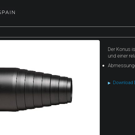
Der Konus is
und einer re
Abmessungen 
Download D
▶