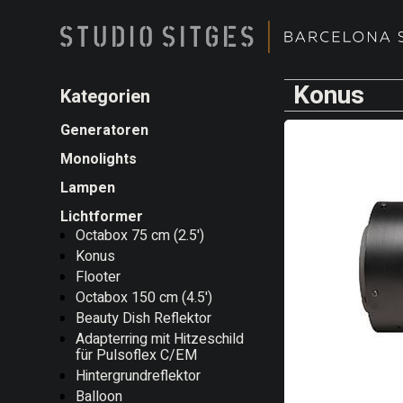
Konus
Kategorien
Generatoren
Monolights
Lampen
Lichtformer
Octabox 75 cm (2.5')
Konus
Flooter
Octabox 150 cm (4.5')
Beauty Dish Reflektor
Adapterring mit Hitzeschild
für Pulsoflex C/EM
Hintergrundreflektor
Balloon