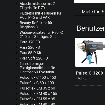
Abschirmklappe mit 2
Flügeln für P70
€
Miete für:
Flügeltor mit 4 Flügeln für
P65, P45 and PAR
Beauty Reflektor für
Benutzen
Ringflash C
Wabenvorsätze für P70, ∅
21.0 cm. 3 teiliges Set
Para 170 FB
Para 220 FB
Para 88 P Kit
Para Soft 220 FB
Tunnelförmiger
Plexiglassdiffusor für
Lightbar 60 Evolution
Pulso G 3200 
Pulsoflex C 150 x 150
LA_03_02
Pulsoflex C 60 x 100
Pulsoflex EM 35 x 60
Pulsoflex EM 40 x 155
Pulsoflex EM 55 x 95
Pulsoflex EM 80 x 80